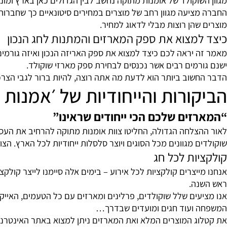
וקולד של אומנות מתוקה נחשב לבין הגדולים כאן בארץ ומונה מס
יעה מגוון רחב של מוצרים במחירים סיטונאיים כך שחברות יכול
הן רוצות מבלי לדאוג למחיר.
מצוא את ספק המארזים והמתנות לחג הנכון
 יראה לכם כיצד למצוא את ספק האריזה הנכון ואיזה גורמים יש
מים רבים אשר נכנסים לבחירת ספק מארזי שוקולד.
שוב ביותר הוא לדעת מה אתה רוצה, להיות ברור לגבי הצרכים 
ורות והייחודיות של ׳אמנות מת
ים שלכם הכי ייחודים שראינו”
לחה הגדולה, החליטו צוות אומנות מתוקה להרחיב את העסק באונ
 מגוונים מכל הסוגים ויוצר סלסלות ייחודיות לכל הארץ. הצוות ש
ות לכל חג
יצרים קולקציות לכל אירוע – בימים אלה סיימנו לייצר קולקציה של
ה.
ים שלל שוקולדים, פרלינים ומארזים עם כל הטעמים, האייקונים ו
ועוד חגים ומועדים שבדרך…