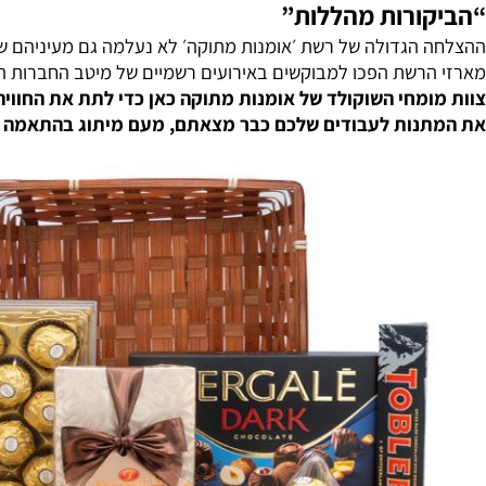
ג המוצרים המלא ואת המארזים ניתן למצוא ב
אתר האינטרנט שלנ
ורות מהללות”
הגדולה של רשת ׳אומנות מתוקה׳ לא נעלמה גם מעיניהם של הלקו
שת הפכו למבוקשים באירועים רשמיים של מיטב החברות הגדולות ב
מחי השוקולד של אומנות מתוקה כאן כדי לתת את החוויה הטו
ות לעבודים שלכם כבר מצאתם, מעם מיתוג בהתאמה אישית ומ