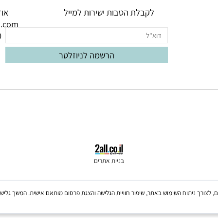
ניוזלטר
יצי
לקבלת הטבות ישירות למייל
אודם 3, באר יעק
oud.com
060
בניית אתרים