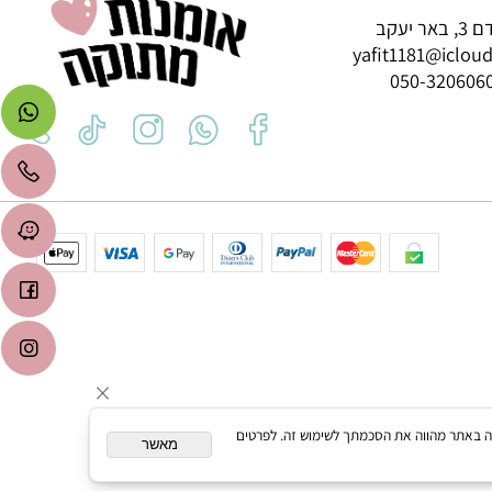
רת קשר
ב
yafit1181@icl
050-3206