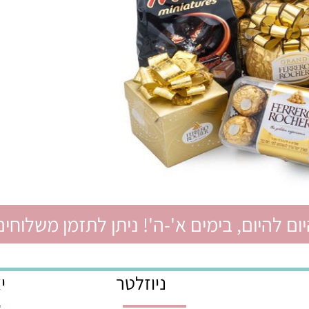
יום, בימים א'-ה'! ניתן לתזמן משלוחים ל