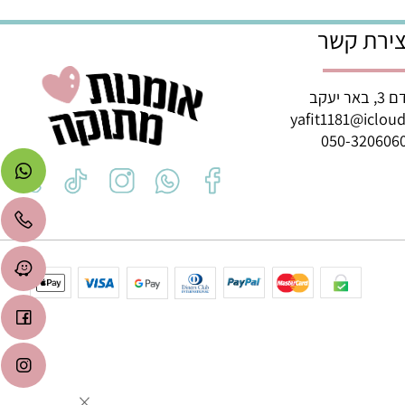
איזה יום שתרצו :)
רת קשר
ב
yafit1181@icl
050-3206