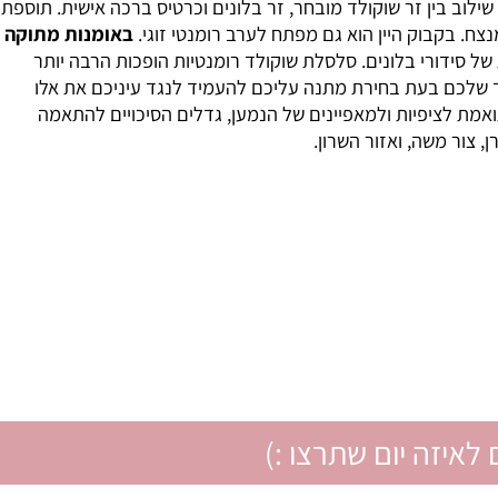
להיום בנתניה, אבן יהודה, כפר יונה, קדימה, צורן, צור משה,
מתקים והטעמים האהובים עליהם, רומנטיקה היא השקעה, מארז
 בין זר שוקולד מובחר, זר בלונים וכרטיס ברכה אישית. תוספת
ח. בקבוק היין הוא גם מפתח לערב רומנטי זוגי.
באומנות מתוקה
 סידורי בלונים. סלסלת שוקולד רומנטיות הופכות הרבה יותר
ד שלכם בעת בחירת מתנה עליכם להעמיד לנגד עיניכם את אלו
 לציפיות ולמאפיינים של הנמען, גדלים הסיכויים להתאמה
ור משה, ואזור השרון.