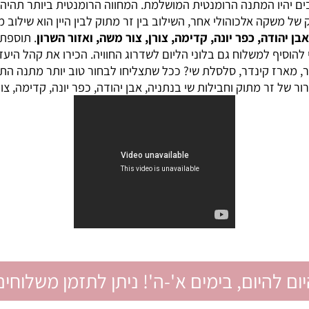
לד איטלקי. המלאי כולל זר שוקולדים וחבילות שי במשלוח מהיום 
דיוק את מה שהם הכי אוהבים, כבני זוג אתם מכירים היטב את המ
 המתנה הרומנטית המושלמת. המחווה הרומנטית ביותר תהיה שילוב
משקה אלכוהולי אחר, השילוב בין זר מתוק לבין היין הוא שילוב מנצ
ה, כפר יונה, קדימה, צורן, צור משה, ואזור השרון
. תוספת של
וסיף למשלוח גם בלוני הליום לשדרוג החוויה. הכירו את קהל היע
 קינדר, סלסלת שי? ככל שתצליחו לבחור טוב יותר מתנה התואמת
תוק וחבילות שי בנתניה, אבן יהודה, כפר יונה, קדימה, צורן, צ