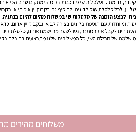
. הצוות המקצועי של אומנות מתוקה מקפיד לעשות שימוש רק בשוקו
רון. מה היא/הוא אוהבים? רוצים להיות רומנטיים? תנו לה/לו ב
ר מתוק וסלסלות שי מורכבות רק מהממתקים שהם הכי אוהבים יהיו
לכל סלסלת שוקולד ניתן להוסיף גם בקבוק יין איכותי או בקבוק של 
ע הזמנה של סלסלות שי במשלוח מהיום להיום בנתניה, אבן יהוד
וחדות עם תוספת בלונים בצורה לב או ובקבוק יין אדום. כדאי לה
 לקבל את המתנה, נסו לשער מה ישמח אותם, סלסלת קינדר, מארז
ל חבילת השי, כל המשלוחים שלנו מתבצעים בהובלה בקירור של זר מ