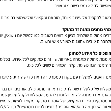
 לדעת על שליחת זר מתוק
ק הוא אומנות בפני עצמה וכדאי שמי שמכין אותו יהיה אדם בקי
 לא נמס בשום מזג אוויר.
פיד על עיצוב מיוחד, מותאם ומקצועי ועל שימוש בחומרים איכות
נים מתנה זר מתוק?
קים שולחים בציון אירועים חשובים כמו למשל יום נישואין, יום ה
טובים שחוגגים מאורע אישי וחשוב.
כל אירוע למתוק
תוקה מתמחה באריזות שי וזרים מתוקים לכל אירוע ובכל סדר גוד
נה פשוטה, קלה והמחירים שווים לכל כיס.
ים למשלוח עם בקרת טמפרטורה וזאת כדי שהזר יגיע ליעדו באופ
 סלסלות שוקולד קינדר או זר מתוק כולם אוהבים, גם גברים וגם
 המתנה להזמין ולחכות להגעת המשלוח ולקבל טלפון שמחה עם חי