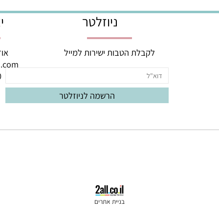
יום, בימים א'-ה'! ניתן לתזמן משלוחים ל
ניוזלטר
יצי
לקבלת הטבות ישירות למייל
אודם 3, באר יעק
oud.com
060