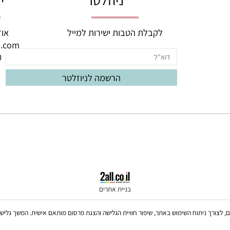
ניוזלטר
יצי
לקבלת הטבות ישירות למייל
אודם 3, באר יעק
oud.com
060
בניית אתרים