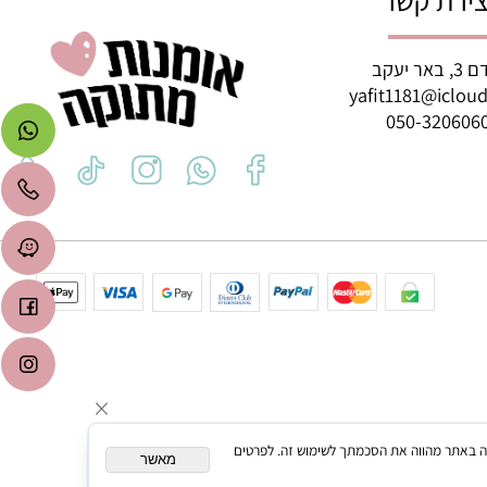
רת קשר
ב
yafit1181@icl
050-3206