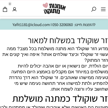
0
להזמנות חייגו:
050-3206060
I
Yafit1181@icloud.com
זר שוקולד במשלוח למאור
מדוע הזר שוקולד הוא מתנה מושלמת בכל מצב? ממה
עשוי זר שוקולד וכיצד שולחים אותו? איפה ואיך קונים את
הזר המתוק?
יום הולדת, יום נישואין או יום אהבה יכולים להיות
מושלמים במיוחד אם מקבלים באמצע היום הפתעה
טעימה ממישהו שאוהבים. זר שוקולד הוא דרך נהדרת
להפתיע ולתת למישהו אחר תחושה נעימה שיש מי
שחושב עליו ורוצה לשמח אותו.
זר שוקולד כמתנה מושלמת
מעטים הם האנשים שלא אוהבים שוקולד או ממתקים ולכן