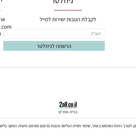
ניוזלטר
יצי
לקבלת הטבות ישירות למייל
אודם 3, באר יעק
oud.com
060
בניית אתרים