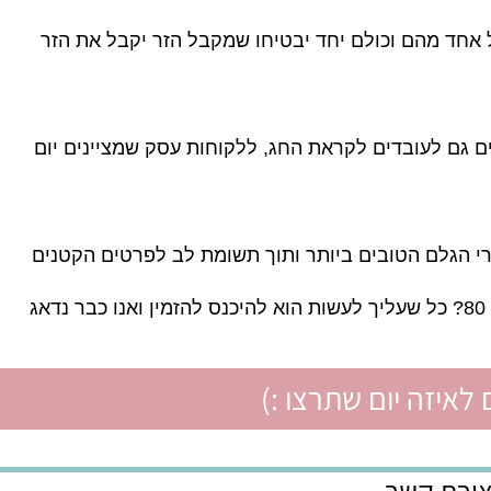
ד לעבוד בטמפרטורות קרירות, גם בעבודה עצמה וגם
אחד מהם וכולם יחד יבטיחו שמקבל הזר יקבל את הזר
ם גם לעובדים לקראת החג, ללקוחות עסק שמציינים יום
 הגלם הטובים ביותר ותוך תשומת לב לפרטים הקטנים
אנו דואגים למשלוח עם בקרת טמפרטורה וזאת כדי שהזר יגיע ליעדו באופן משלם. יש לך צורך במשלוח זר שוקולד למחנה 80? כל שעליך לעשות הוא להיכנס להזמין ואנו כבר נדאג
איזה יום שתרצו :)