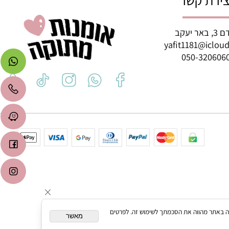
רת קשר
ב
yafit1181@icl
050-3206