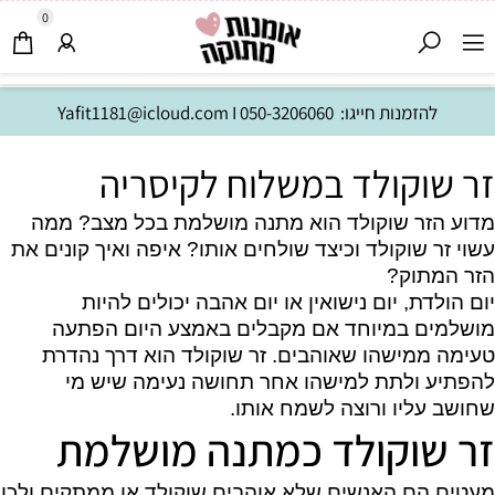
0
להזמנות חייגו:
050-3206060
I
Yafit1181@icloud.com
זר שוקולד במשלוח לקיסריה
מדוע הזר שוקולד הוא מתנה מושלמת בכל מצב? ממה
עשוי זר שוקולד וכיצד שולחים אותו? איפה ואיך קונים את
הזר המתוק?
יום הולדת, יום נישואין או יום אהבה יכולים להיות
מושלמים במיוחד אם מקבלים באמצע היום הפתעה
טעימה ממישהו שאוהבים. זר שוקולד הוא דרך נהדרת
להפתיע ולתת למישהו אחר תחושה נעימה שיש מי
שחושב עליו ורוצה לשמח אותו.
זר שוקולד כמתנה מושלמת
מעטים הם האנשים שלא אוהבים שוקולד או ממתקים ולכן