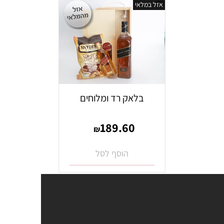
אזל במלאי
בלאק רד ומלוחים
189.60
₪
הוסף לסל