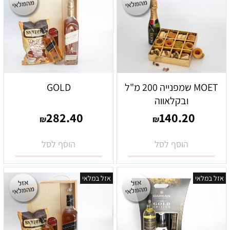
MOET שמפנייה 200 מ"ל
GOLD
ובקלאווה
282.40
140.20
₪
₪
הוסף לסל
הוסף לסל
אזל במלאי
אזל במלאי