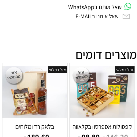
שאל אותנו בWhatsApp
שאל אותנו בE-MAIL
מוצרים דומים
אזל במלאי
אזל במלאי
קפסולות אספרסו ובקלאווה
בלאק רד ומלוחים
189.60
98.80
146.20