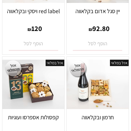
יין סגל אדום בקלאווה
red label ויסקי ובקלאווה
120
92.80
₪
₪
הוסף לסל
הוסף לסל
אזל במלאי
אזל במלאי
חרמון ובקלאווה
קפסולות אספרסו ועוגיות