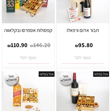
תבור אדום ורפאלו
קפסולות אספרסו ובקלאווה
110.90
146.20
95.80
₪
₪
₪
הוסף לסל
הוסף לסל
אזל במלאי
אזל במלאי