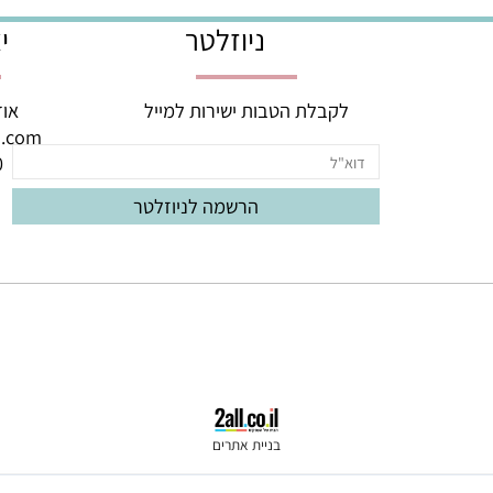
יום, בימים א'-ה'! ניתן לתזמן משלוחים ל
ניוזלטר
יצי
לקבלת הטבות ישירות למייל
אודם 3, באר יעק
oud.com
060