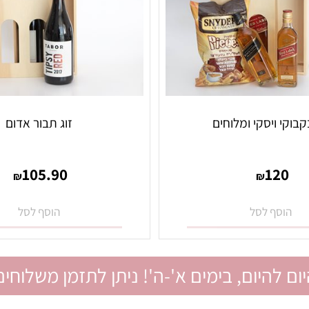
 ויסקי ומלוחים
זוג תבור אדום
105.90
12
₪
₪
סף לסל
הוסף לסל