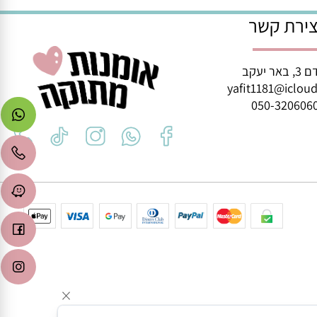
איזה יום שתרצו :)
רת קשר
ב
yafit1181@icl
050-3206