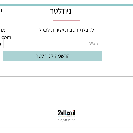
יום, בימים א'-ה'! ניתן לתזמן משלוחים ל
ניוזלטר
יצי
לקבלת הטבות ישירות למייל
אודם 3, באר יעק
oud.com
060