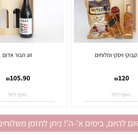
 ויסקי ומלוחים
זוג תבור אדום
105.90
12
₪
₪
סף לסל
הוסף לסל