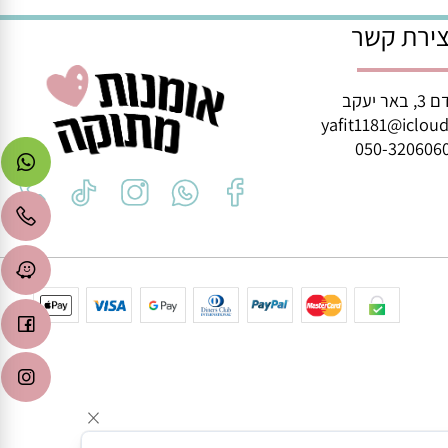
איזה יום שתרצו :)
רת קשר
ב
yafit1181@icl
050-3206