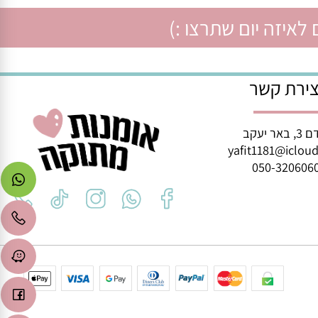
איזה יום שתרצו :)
רת קשר
ב
yafit1181@icl
050-3206