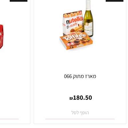
לאי
אזל במלאי
מארז מתוק 066
מארז מ
.40
180.50
₪
הוסף לסל
הו