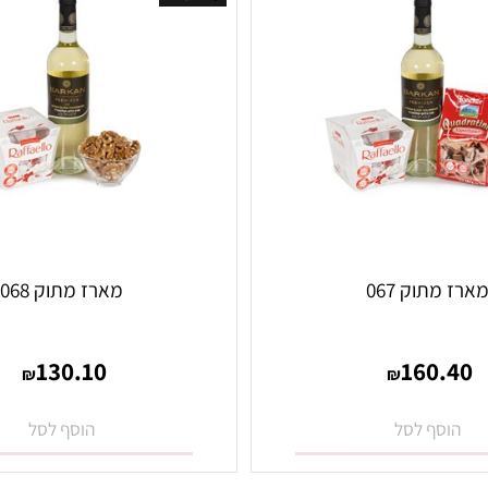
אזל במלאי
תוק 067
מארז מתוק 068
130.10
160
₪
₪
סף לסל
הוסף לסל