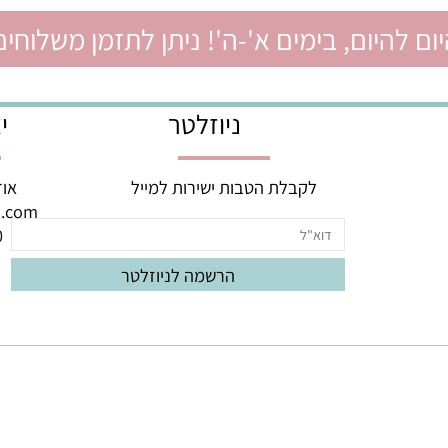
יום, בימים א'-ה'! ניתן לתזמן משלוחים ל
ניוזלטר
יצי
לקבלת הטבות ישירות למייל
אודם 3, באר יעק
oud.com
060