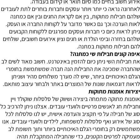
אירוע חשוב בחיים כמו סיום תואר או קידום בעבודה.
לאחרונה נראה כי יותר ויותר עסקים וחברות בוחרים לתת לעובדים
שלהם חבילות מתוקות, בין אם לקראת החגים ובין אם כמתנה
לאות הערכה וכך גם כאשר מדובר על לקוחות החברה או העסק.
ניתן לראות כיום כי חברות ועסקים מפרגנים ללקוחות הקבועים
שלהם בחזרה ובימי הולדת או חגים וציון אירועים חשובים, שולחים
להם חבילות מתוקות במתנה.
איפה קונים חבילות שי כמתנה?
את חבילות השי ניתן כיום להזמין באינטרנט. חשוב מאוד לשים לב
שהחברה שמכינה את החבילות הנה חברה שמשתמשת בחומרי
הגלם האיכותיים ביותר, שיש לה מערך משלוחים מהיר ושניתן
לראות דוגמאות שונות של המוצרים באתר ולבחור עיצוב מותאם.
יצירות אומנות מתוקות
אומנות מתוקה מתמחה ביצירה ושיווק של סלסלות שוקולד ויין
וחבילות חג לאנשים פרטיים ולוועדי עובדים. אצלנו ניתן להרכיב כל
סוג של חבילה על פי תקציב והעדפה אישית, יש לנו סלסלות לכל
סוג של אירוע ואף סלסלות למשפחות, לילדים ולוועדי עובדים. אנו
משתמשים רק בחומרי הגלם האיכותיים ביותר ותוך תשומת לב
מעמיקה לפרטים הקטנים, כדי שהחבילה המתקבלת תהיה