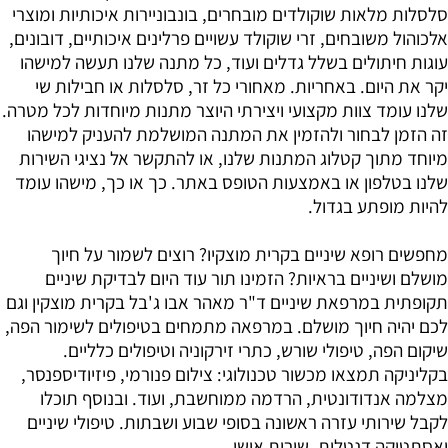
סלסלות מלאות שוקולדים מובחרים, בונבוניירות איכותיות ומוצרי
אלכוהול משובחים, זרי שוקולד עשויים פרלינים איכותיים, דובונים,
עוגות חיתולים בשלל גדלים ועוד, כל מתנה שלנו תעשה למישהו
יקר את היום. באחריות. מאחורי כל זר, סלסלות או חבילות שי
שלנו עומד צוות מקצועי ויצירתי היוצר מתנות מיוחדות לכל מטרה.
זה הזמן לבחור ולהזמין את המתנה המושלמת להעניק למישהו
מיוחד מתוך קטלוג המתנות שלנו, או להתקשר אל נציגי השירות
שלנו בטלפון או באמצעות הטופס באתר. כך או כך, מישהו עומד
להיות מופתע בגדול.
מחפשים
רופא שיניים בקרית מוצקיו
? רוצים לשמור על חיוך
מושלם ושיניים בראיות? הזמינו תור עוד היום לבדיקת שיניים
תקופתית במרפאת שיניים ד"ר מאהר אבו ג'בל בקרית מוצקין וגם
לכם יהיה חיוך מושלם. במרפאה מתמחים בטיפולים לשימור הפה,
שיקום הפה, טיפולי שורש, כתרי זירקוניה וטיפולים כלליים.
בקליניקה תמצאו מכשור טכנולוגי: צילום פנורמי, פיזיודיספנסר,
מצלמה אנדודונטית, הרדמה ממוחשבת, ועוד. ובנוסף תוכלו
לקבל שירותי עזרה ראשונה בסופי שבוע ושבתות. טיפולי שיניים
ואסתטיקה דנטלית. שירות אישי