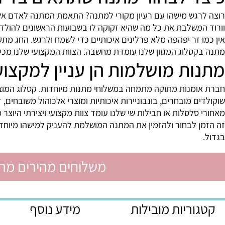
 לבחור מתנה שתתאים בדיוק 
גש מישהו עם רעיון מקורי למתנה? התאמת המתנה לאדם אליו היא
שלבת את כל מה שהיא זקוקה לו בשבועות הראשונים להולדת הנסי
זר יפהפה מלא פרלינים איכותיים כדי לשמח ולרגש. החג מתקרב? ס
לוג המגוון שלנו עומדת מחשבה. הצוות המקצועי שלנו מכין באה
ת מושלמות הן עניין למקצועני
מנות מתוקה מתמחה במשלוחי מתנות מיוחדות. קטלוג המוצרים הנ
 מובחרים, בונבוניירות איכותיות ומוצרי אלכוהול משובחים, זרי ש
לסלות או חבילות שי שלנו עומד צוות מקצועי ויצירתי היוצר מתנו
לבחור ולהזמין את המתנה המושלמת להעניק למישהו מיוחד מתוך 
משלוחים מהירים מהיום לה