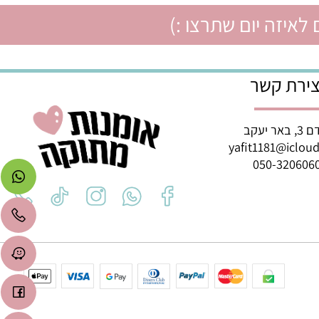
איזה יום שתרצו :)
רת קשר
ב
yafit1181@icl
050-3206