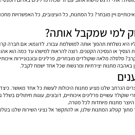
לי לרגש מישהו אהוב עם זר שכולו פרלינים באדום רומנטי? מישהו
ם ויין מובחר? כל המתנות, כל העיצובים, כל האפשרויות מחכות ל
למי שמקבל אותה?
 נשלחת תהפוך אותה למושלמת עבורו. לדוגמא: אם חברה קרובה 
ך או הנסיכה הקטנים. רוצה להראות למישהו עד כמה הוא אהוב?
לסלה מלאה שוקולדים מובחרים, פרלינים ובונבוניירות איכותיות
בה מתנות יצירתיות ומרגשות שכל אחד ישמח לקבל.
ם
רחב שלנו מציע מתנות היכולות לעשות כל אחד מאושר. כיצד לב
וקולד עשויים פרלינים איכותיים, דובונים, עוגות חיתולים בשלל ג
צר מתנות מיוחדות לכל מטרה.
קטלוג המתנות שלנו, או להתקשר אל נציגי השירות שלנו בטלפון 