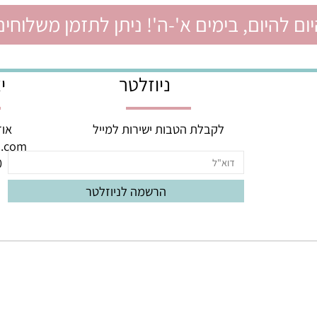
יום, בימים א'-ה'! ניתן לתזמן משלוחים ל
ניוזלטר
יצי
לקבלת הטבות ישירות למייל
אודם 3, באר יעק
oud.com
060