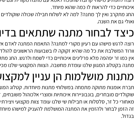
תיע מישהי קרובה שהפכה לאמא עם מתנה מקורית וגם שימושית? או
 כדי להראות לו כמה שהוא מיוחד.
ב ואין לך מתנה? למה לא לשלוח חבילה שכולה שוקולדים איכותיי
 את השנה.
 לבחור מתנה שתתאים בדיוק 
גש מישהו עם רעיון מקורי למתנה? התאמת המתנה לאדם אליו היא
שלבת את כל מה שהיא זקוקה לו בשבועות הראשונים להולדת הנסי
זר יפהפה מלא פרלינים איכותיים כדי לשמח ולרגש. החג מתקרב? ס
לוג המגוון שלנו עומדת מחשבה. הצוות המקצועי שלנו מכין באה
ת מושלמות הן עניין למקצועני
מנות מתוקה מתמחה במשלוחי מתנות מיוחדות. קטלוג המוצרים הנ
 מובחרים, בונבוניירות איכותיות ומוצרי אלכוהול משובחים, זרי ש
ל זר, סלסלות או חבילות שי שלנו עומד צוות מקצועי ויצירתי היו
לבחור ולהזמין את המתנה המושלמת להעניק למישהו מיוחד מתוך 