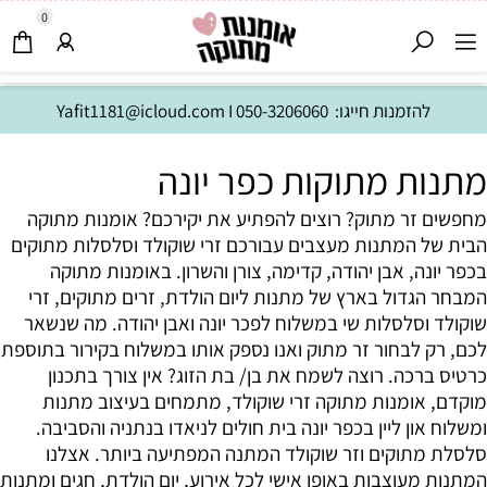
0
להזמנות חייגו:
050-3206060
I
Yafit1181@icloud.com
מתנות מתוקות כפר יונה
מחפשים זר מתוק? רוצים להפתיע את יקירכם? אומנות מתוקה
הבית של המתנות מעצבים עבורכם זרי שוקולד וסלסלות מתוקים
בכפר יונה, אבן יהודה, קדימה, צורן והשרון. באומנות מתוקה
המבחר הגדול בארץ של מתנות ליום הולדת, זרים מתוקים, זרי
שוקולד וסלסלות שי במשלוח לפכר יונה ואבן יהודה. מה שנשאר
לכם, רק לבחור זר מתוק ואנו נספק אותו במשלוח בקירור בתוספת
כרטיס ברכה. רוצה לשמח את בן/ בת הזוג? אין צורך בתכנון
מוקדם, אומנות מתוקה זרי שוקולד, מתמחים בעיצוב מתנות
ומשלוח און ליין בכפר יונה בית חולים לניאדו בנתניה והסביבה.
סלסלת מתוקים וזר שוקולד המתנה המפתיעה ביותר. אצלנו
המתנות מעוצבות באופן אישי לכל אירוע, יום הולדת, חגים ומתנות