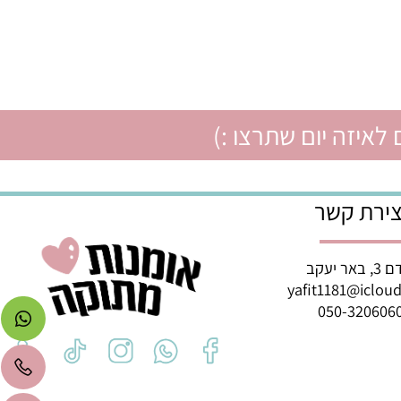
איזה יום שתרצו :)
רת קשר
ב
yafit1181@icl
050-3206