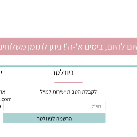
יום, בימים א'-ה'! ניתן לתזמן משלוחים ל
ניוזלטר
יצי
לקבלת הטבות ישירות למייל
אודם 3, באר יעק
oud.com
060