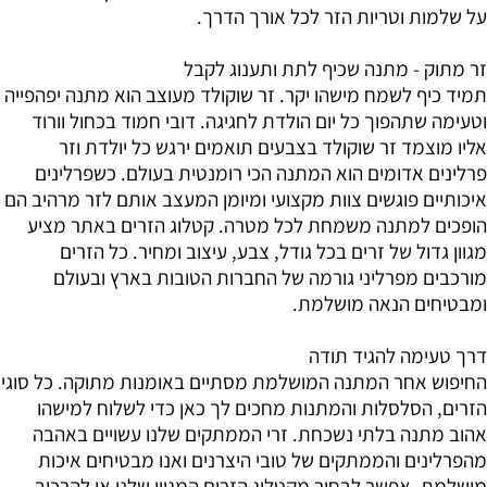
על שלמות וטריות הזר לכל אורך הדרך.
זר מתוק - מתנה שכיף לתת ותענוג לקבל
תמיד כיף לשמח מישהו יקר. זר שוקולד מעוצב הוא מתנה יפהפייה
וטעימה שתהפוך כל יום הולדת לחגיגה. דובי חמוד בכחול וורוד
אליו מוצמד זר שוקולד בצבעים תואמים ירגש כל יולדת וזר
פרלינים אדומים הוא המתנה הכי רומנטית בעולם. כשפרלינים
איכותיים פוגשים צוות מקצועי ומיומן המעצב אותם לזר מרהיב הם
הופכים למתנה משמחת לכל מטרה. קטלוג הזרים באתר מציע
מגוון גדול של זרים בכל גודל, צבע, עיצוב ומחיר. כל הזרים
מורכבים מפרליני גורמה של החברות הטובות בארץ ובעולם
ומבטיחים הנאה מושלמת.
דרך טעימה להגיד תודה
החיפוש אחר המתנה המושלמת מסתיים באומנות מתוקה. כל סוגי
הזרים, הסלסלות והמתנות מחכים לך כאן כדי לשלוח למישהו
אהוב מתנה בלתי נשכחת. זרי הממתקים שלנו עשויים באהבה
מהפרלינים והממתקים של טובי היצרנים ואנו מבטיחים איכות
מושלמת. אפשר לבחור מקטלוג הזרים המגוון שלנו או להרכיב