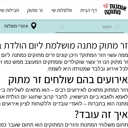
דף הבית
סלסלות שי
זר מתוק
חבילות שי בד"ץ
אזורי משלוח
תוק מתנה מושלמת ליום הולדת במש
י הזר המתוק? היכן קונים זרים מתוקים כמתנה ליום הולד
 הנו זר עשוי שוקולדים וממתקים המעוצב ממש כמו זר ש
וע ובלבד שמטרתו היא לשמח.
עים בהם שולחים זר מתוק
וק מתאים לאירועים רבים – הוא מתאים לשליחה ביום האה
אבא ביום הנישואין, לחבר קרוב שחוגג יום הולדת או מתג
א בחברות – לוועדי עובדים וללקוחות לציון אירועים מסוימ
זה עובד?