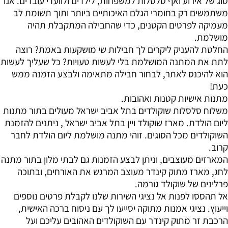
סוג של אירוע ואף סלסלות למשפחות, לילדים ולוועדי עובדים. אנו
משתמשים רק בחומרי הגלם האיכותיים ביותר ותוך תשומת לב
מעמיקה לפרטים הקטנים, כדי שהחבילה המתקבלת תהיה
מושלמת.
החלטת להעניק ליקרים לך חבילות שי מושקעות באמת? רוצה
לתת את המתנה המושלמת בלי לעשות טעויות? כל שעליך לעשות
הוא להיכנס לאתר, לבחור חבילה מתאימה ולבצע הזמנה ממש
כעת!
מתנות אישיות קטנות ואהובות.
משלוח סלסלות שוקולדים בתל אביב ישראל מעולים בתור מתנות
ליום הולדת. מארז שוקולד ויין בתל אביב ישראל , ניתנים להזמנת
השוקולדים מכל הסוגים. זוהי מתנה מושלמת ליום הולדת לחבר
קרוב.
המארזים מעוצבים, וניתן לבצע הזמנות גם לבתי מלון בתור מתנה
לחג, מארז מתוק קינדר מעוצב המרגש את האורחים, ובתוכה
פרלינים של שוקולד גורמה.
אל תהססו לפנות אל נציגי השירות שלנו לקבלת פרטים נוספים
וייעוץ. נציגי אמנות מתוקה יסייעו לך עם ניסוח ברכה האישית,
הרכבת זר מתוק קינדר עם השוקולדים האהובים עליכם ועל