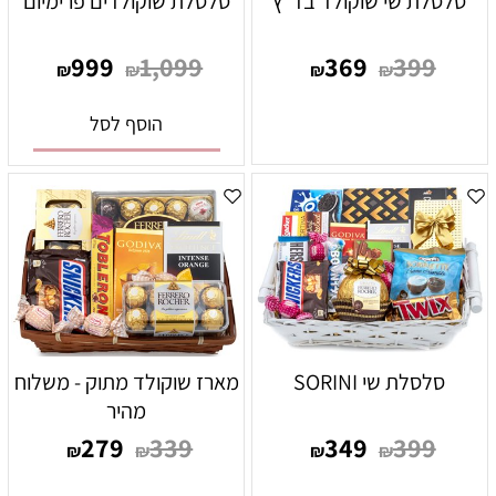
סלסלת שי שוקולד בד"ץ
סלסלת שוקולדים פרימיום
999
1,099
369
399
₪
₪
₪
₪
הוסף לסל
סלסלת שי SORINI
מארז שוקולד מתוק - משלוח
מהיר
279
339
349
399
₪
₪
₪
₪