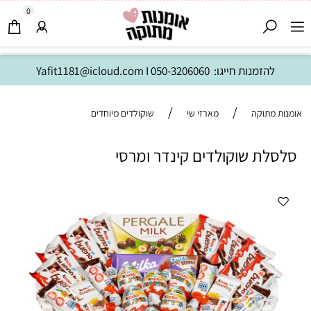
0
להזמנות חייגו:
050-3206060
I
Yafit1181@icloud.com
/
/
אומנות מתוקה
מארזי שי
שוקולדים מיוחדים
סלסלת שוקולדים קינדר ומרסי