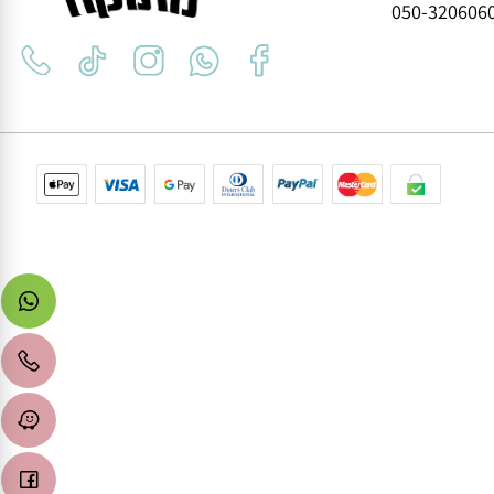
yafit1181@icl
050-3206