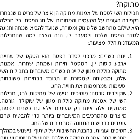
מתוקה
?
חבילות השי לפסח של אמנות מתוקה הן אוצר של פריטים שנבחרו
בקפידה העונים על הטעמים והמסורות של חג הפסח. כל חבילה
היא שילוב מתחשב של פינוק ומסורת, שנועד להביא שמחה וחגיגה
לסדר הפסח שלכם ולמעבר לו. הנה הצצה למה שהחבילות
המעודנות הללו מציעות
:
יינות כשרים:
מרכזי לסדר הפסח הוא הטקס של שתיית
ארבע כוסות יין, המסמל חירות ושמחת שחרור. אמנות
מתוקה כוללת מגוון של יינות כשרים משובחים בחבילות השי
שלה, ומבטיחה שמסורת זו תכובד בבחירות משובחות
וטעימות שמרוממות את חוויית החג
.
שוקולדים גורמה:
מוסיפים נגיעה של מתיקות לחג, חבילות
השי של אמנות מתוקה כוללות מגוון של שוקולדי גורמה.
ממתקים אלה אינם רק טעימים אלא גם כשרים לפסח,
מיוצרים מהמרכיבים המשובחים ביותר כדי להבטיח שהם
עומדים בדרישות התזונה המחמירות של החג
.
חטיפים ועוגיות:
בהבנת החשיבות של שיתוף ונישנוש במהלך
מפגשי החג, אמנות מתוקה משלבת מגוון של חטיפים ועוגיות