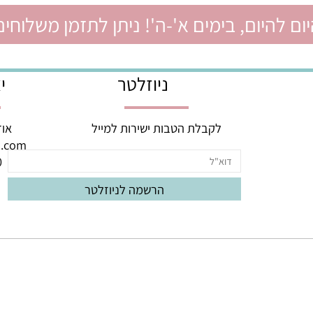
יום, בימים א'-ה'! ניתן לתזמן משלוחים ל
ניוזלטר
יצי
לקבלת הטבות ישירות למייל
אודם 3, באר יעק
oud.com
060