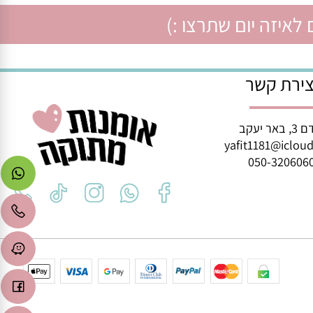
איזה יום שתרצו :)
רת קשר
ב
yafit1181@icl
050-3206