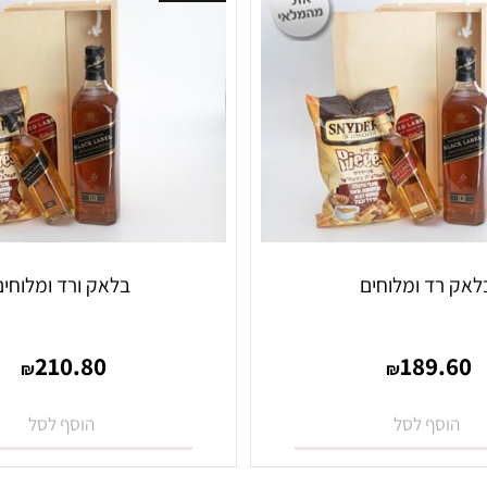
אזל במלאי
ד ומלוחים
בלאק ורד ומלוחים
210.80
189
₪
₪
סף לסל
הוסף לסל