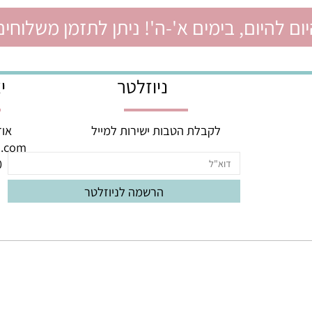
יום, בימים א'-ה'! ניתן לתזמן משלוחים ל
ניוזלטר
יצי
לקבלת הטבות ישירות למייל
אודם 3, באר יעק
oud.com
060