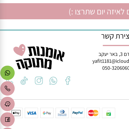
איזה יום שתרצו :)
רת קשר
ב
yafit1181@icl
050-3206