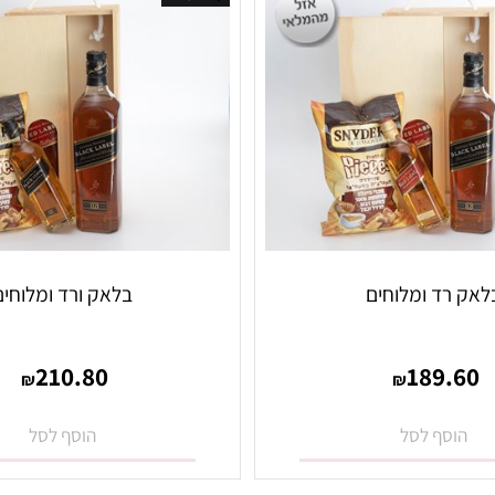
אזל במלאי
ד ומלוחים
בלאק ורד ומלוחים
210.80
189
₪
₪
סף לסל
הוסף לסל