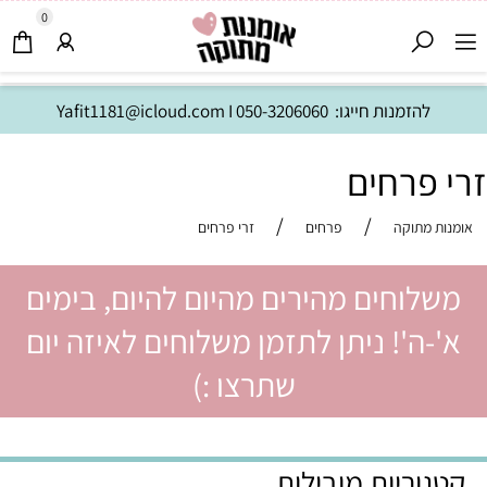
0
להזמנות חייגו:
050-3206060
I
Yafit1181@icloud.com
זרי פרחים
/
/
אומנות מתוקה
פרחים
זרי פרחים
משלוחים מהירים מהיום להיום, בימים
א'-ה'! ניתן לתזמן משלוחים לאיזה יום
שתרצו :)
קטגוריות מובילות