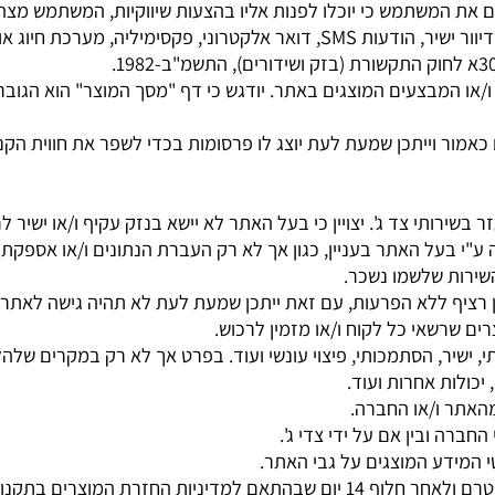
ש מסחרי או אחר כלשהו, בתוכן האתר או כל חלק ממנו, ללא הס
זכויות קניין רוחני אחרות, באופן שעלול להשית על המשתמש עונשים
צם הכניסה לאתר כדי להעניק רישיון ו/או זכות כלשהי בהם.
משתמש כי יוכלו לפנות אליו בהצעות שיווקיות, המשתמש מצהיר 
ישיר, הודעות
SMS
, דואר אלקטרוני, פקסימיליה, מערכת חיוג אוט
חוק התקשורת (בזק ושידורים), התשמ"ב-
1982
.
מבצעים המוצגים באתר. יודגש כי דף "מסך המוצר" הוא הגובר במ
יתכן שמעת לעת יוצג לו פרסומות בכדי לשפר את חווית הקניה שלו
י צד ג'. יצויין כי בעל האתר לא יישא בנזק עקיף ו/או ישיר לרוכ
בעל האתר בעניין, כגון אך לא רק העברת הנתונים ו/או אספקת המו
ות שלשמו נשכר.
ללא הפרעות, עם זאת ייתכן שמעת לעת לא תהיה גישה לאתר.
אי כל לקוח ו/או מזמין לרכוש.