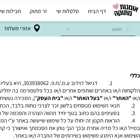
דף הבית
סלסלות שי
זר מתוק
חבילות שי בד"ץ
אזורי משלוח
 - אומנו
דניאל דוידוב ע.מ.
/
ח.פ.
303938062
, היא בעליו החו
ו/או באתרים שותפים אחרים ו/או בכל פלטפורמה בה יחליט בעל 
תר"
ו/או
"בעל האתר"
ו/או
"בית העסק
"), המכירה נעשית באמ
תנאי השימוש מנוסחים בלשון זכר לצרכי נוחות בלבד, הכתוב מתיי
בסעיפים בהם כתוב בגוף יחיד תהווה הצהרה והסכמה של המשת
הוראות תקנון זה יחולו על כל שימוש שייעשה באתר ע"י המבקרים 
או כל מדיה אחרת ובכך הנך נותן את הסכמתך ואישורך כי קראת 