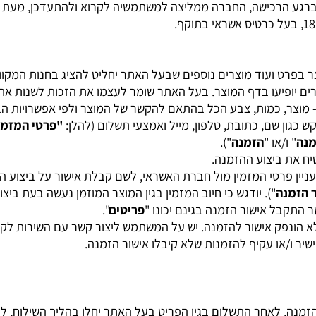
 הרכישה, החברה ממליצה למשתמשיה לקרוא ולהתעדכן, מעת לעת
על כרטיס אשראי בתוקף.
ט ועוד מוצרים נוספים שבעל האתר יחליט להציג בחנות המקוונת.
יעו בדף המוצר. בעל האתר שומר לעצמו את הזכות לשנות את דף
ר, כמות, צבע הכל בהתאם להקשר של המוצר ולפי אפשרויות הבח
שם, כתובת, טלפון, מייל ואמצעי תשלום (להלן:
"פרטי המזמין
")
ו/או "
הזמנה
").
 ביצוע ההזמנה.
פרטי המזמין מול חברת האשראי, לשם קבלת אישור על ביצוע הה
נה
"). יודגש כי חיוב המזמין בגין המוצר המוזמן נעשה בעת ביצוע 
ל אישור הזמנה בגינם יכונו "
פריטים
".
נפק אישור להזמנה. יש על המשתמש ליצור קשר עם השירות לקוחות
או עקיף להזמנות שלא קיבלו אישור הזמנה.