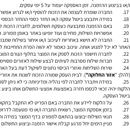
מוצר והפריטים
המועד הקובע לספירת ימי המשלוח הוא מיום קבלת אישור הזמנה,
ע ההזמנה. זמן האספקה יעמוד על 5 ימי עסקים.
החברה שומרת לעצמה את הזכות להוסיף ו/או לגרוע אפשרויות שי
במידה ויתבצע ביטול עסקה ו/או החזר כספי ההחזר הכספי יהיה 
באם ההזמנה מתבצעת כעסקת תשלומים, לחברה הזכות לגבות בת
אפשרויות השילוח, מחירם ועוד יופיעו באתר באופן מפורט. מעבר 
החברה לא תישא באחריות לעיכוב ו/או איחור בשילוח שמבוצע ע"י 
יכל למנוע אותה. עיכוב כאמור לא יהווה הפרת התחייבות לאספק
לחברה תישמר הזכות לספק את המוצר בחלוף הגורם המונע ו/או
חברות שילוח מסרבות לעיתים לבצע שילוח לאזורים מסויימים, ב
שירות השליחות ואזורי הכיסוי נתונים לשיקול דעת בעל האתר בל
זור החלוקה"
). לבית העסק שמורה הזכות לשנות את אזורי החל
במידה ויתברר לחברה לפי נהליה ומדיניותה כי לא ניתן לספק 
יה זכאי לכספו חזרה באמצעות אמצעי התשלום אותו ביצע את ההזמנה
עסקה.
על הלקוח ליידע את החברה באם הפריט לא התקבל בתקופת ה
בזמן אספקת המוצר, רשאית החברה ו/או מי מטעמה לדרוש את נו