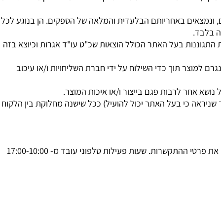
 יודגש כי האחריות- תוקפה והיקף תחולתה תהיה בהתאם להקשר
 בשוק ו/או בהתאם להוראות של הספק הכל בהתאם להקשר ולנסיבות
ונמצאים באחריותם הבלעדית והמלאה של הספקים. הן בנוגע לכל
לבד.
תגוננות בעל האתר הכולל הוצאות שכ"ט עו"ד אגרות וכיוצא בזה
למוצר תוך כדי השילוח על ידי חברת השליחויות ו/או עיכוב
שא אחר לרבות פגם בייצור ו/או איכות המוצר.
ראה כי בעל האתר יכול להועיל) ככל שישנה מחלוקת בין הלקוח
 פרטי ההתקשרות. שעות פעילות טלפוני עובד מ-
10:00
-17:00