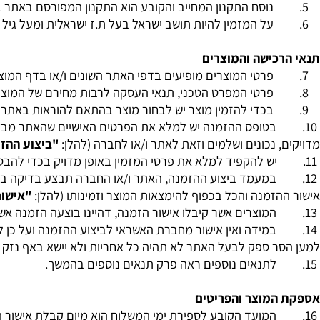
אנא הימנע משימוש בשירותים של החברה ו/או באתר.
נוסח התקנון המחייב והקובע הוא התקנון המפורסם באתר ברגע
על המזמין להיות תושב ישראל בעל ת.ז ישראלית ומעל גיל
18
, ב
כישה והמוצרים
פרטי המוצרים מופיעים בדפי האתר השונים ו/או בדף המוצר בפר
פרטי המפרט הטכני, תנאי העסקה לרבות מחירם של המוצרים יופ
בכדי להזמין מוצר יש לבחור מוצר בהתאם להוראות באתר- מוצ
בטופס ההזמנה יש למלא את הפרטים האישיים שהאתר מבקש כגון 
 נכונים ושלמים וזאת לאתר ו/או לחברה (להלן:
"ביצוע ההזמנה
" 
יש להקפיד למלא את פרטי המזמין באופן מדויק בכדי להבטיח את
במעמד ביצוע ההזמנה, האתר ו/או החברה תבצע בדיקה בעניין 
זמנה והכל בכפוף להימצאות המוצר וזמינותו (להלן:
"אישור הזמ
המוצרים אשר קיבלו אישור הזמנה, דהיינו בוצעה הזמנה אשר התקב
במידה ואין אישור מחברת האשראי לביצוע ההזמנה ועל כן לא הו
 ספק לבעל האתר לא תהיה כל אחריות ולא יישא באף נזק ישיר ו/
לתנאים נוספים ראה פרק תנאים נוספים בהמשך.