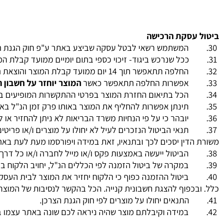
תנאי השילוח יבוצעו בהתאם למפורט בדף המוצר במידה ורשום מ
מניין הימים יחל מרגע קבלת אישור הזמנה וביצוע התשלום בפו
סקת הרכישה
המשתמש רשאי לבטל עסקה שביצע באתר ע"פ חוק הגנת הצרכן
ככל שנרכש ביגוד- זיכוי כספי בתום יומיים ממועד קבלת המוצר בפועל 
החלפה תתאפשר תוך 14 יום ממועד קבלת המוצר והוצאת החשבונית.
אפשרות החלפה תתאפשר כאשר
המוצר יוחזר על חשבון הרוכ
הכל בתיאום החזרת המוצר בפרטי ההתקשרות המופיעים באתר ו/א
תינתן אפשרות להחליף את המוצר באותו פרק זמן הנ"ל באמצעות
יובהר כי על פי הנחיות משרד הבריאות לא ניתן להחזיר או להחלי
תנאי הביטול הנזכרים לעיל לא יחולו על מוצרים ו/או פריטים אש
ין יסכים לכך ובתנאיו, זאת במידה ויפורסמו מעת לעת באתר.
הביטול ייעשה באמצעות פקס ו/או מייל לחברה ו/או כל דרך אחר
במקרה של ביטול הזמנה לפי הכללים הנ"ל, יחויב הלקוח בדמי ב
ביטול ההזמנה כפוף כי הלקוח יחזיר את המוצר לבית העסק על חשב