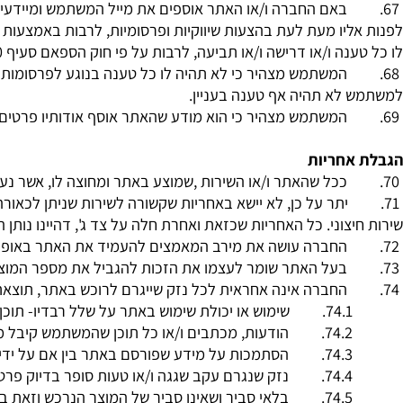
 לשנות, לפרסם, לשדר, להעביר, למכור, להפיץ או לעשות שימו
ה לגרום לתוצאה של הפרת זכויות יוצרים, זכויות סימני מסחר ו/או 
התוכן המוצג באתר הם בבעלות מלאה ובלעדית של החברה ואין בע
תר ופרסומות בו
באם החברה ו/או האתר אוספים את מייל המשתמש ומיידעים את ה
יו מעת לעת בהצעות שיווקיות ופרסומיות, לרבות באמצעות דיוור 
נה ו/או דרישה ו/או תביעה, לרבות על פי חוק הספאם סעיף
30
א ל
המשתמש מצהיר כי לא תהיה לו כל טענה בנוגע לפרסומות ו/או ה
לא תהיה אף טענה בעניין.
המשתמש מצהיר כי הוא מודע שהאתר אוסף אודותיו פרטים כאמור וי
חריות
ככל שהאתר ו/או השירות ,שמוצע באתר ומחוצה לו, אשר נעזר בשירות
יתר על כן, לא יישא באחריות שקשורה לשירות שניתן לכאורה ע"י 
צוני. כל האחריות שכזאת ואחרת חלה על צד ג', דהיינו נותן השיר
החברה עושה את מירב המאמצים להעמיד את האתר באופן רציף 
בעל האתר שומר לעצמו את הזכות להגביל את מספר המוצרים שרש