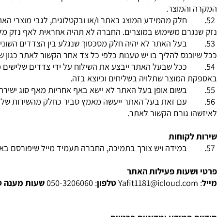
. לא יוחלף מוצר שנלבש ושאינו באריזתו המקורית. האחריות לא 
האחריות החלה אשר מצוינת בטופס האחריות ו/או בהזמנה ו/או בא
מכל מקום רצוי לנקוט באמצעים סבירים לשימוש במוצר בהתאם ל
, מרכיביו, ספקיו ומדיניות של אותו ספק חיצוני ככל שישנו. במ
המוצר.
חלק מהמידע המוצג באתר ו/או ובקטלוגים, לגבי מוצרי האתר, ט
רם משימוש במוצרים. החברה לא תהיה אחראית לאף נזק מלבד מ
בעל האתר לא יהיה חלק מסכסוך שנגלע בין הצדדים השונים באתר 
נס להליך בו יש טענות כלפי כל צד אחר הקשור לאתר כגון שליחים
ככל שבעל האתר ייבצע את השילוח על ידי צדדים שלישים מטעמו, ל
המוצר שתלויה בשליחים וכיוצא בזה.
בשום אופן בעל האתר לא יישא באף אחריות מאף סוג ישירה ו/או עק
עם זאת בעל האתר ייעשה מאמץ סביר כחלק מהשירות של האתר לט
 גורם הקשור לאתר.
קוחות
במידה ויש צורך בתמיכה, החברה תעמיד מייל שיפורסם באתר לצ