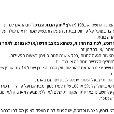
ידע שונה מתקנון האתר.
על במחשבי החברה כאמור.
, התשמ"א
1981
(להלן:
"חוק הגנת הצרכן
") ובהתאם למדיניות 
על פי חוק בביגוד. הנעלה ותכשיט שמחירו אינו עולה על 3,000 ש"ח.
ש, לכתובת החנות, כשהוא במצב חדש ו/או לא נפגם, לאחר בדי
ו בתקנון זה.
 הגעה לחנות (ככל שישנה חנות פיזית) בשעות הפעילות.
ף הלבשה תחתונה או בגדי ים.
ר יוצרו בהתאם להוראות חוק הגנת הצרכן שבס'
14
(ג)ד-טובין שיו
ת שבעל האתר ייראה לנכון ויפרסם באתר.
יטול של
5%
או
100
ש"ח לפי הנמוך מבינהם ועל פי הדין. דמי הבי
ונו באריזתו המקורית, שלם ו/או ללא פגיעה ו/או נזק ו/או פגם ו