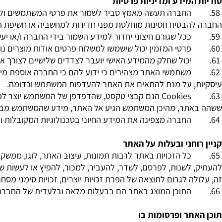
עות פעילות האתר
Yafit1181@icloud.c
טלפון
:
050-3206060
שעות מענה טלפוני
המידע ומדיניות פרטיות
החברה תעשה מאמץ סביר לשמור את פרטי המשתמשים ולא למסורם 
הבטיח חסינות מוחלטת מפני חדירות למחשביה או חשיפת המידע ה
ככל שגורם חיצוני יחדור למידע השמור בידי החברה ו/או יעשה 
פרטי המזמין יכול שישמשו למשלוח פרטים אודות מוצרים נוספים 
יכול שחלק מהמידע האישי יועבר לצדדים שלישיים לצורך אספקת ש
משתמשי האתר מצהירים כי ידוע להם כי החברה אוספת מידע סט
, על מנת להתאים את האתר להעדפות המשתמש וכדומה.
Cookies
הנם קבצי טקסט, שהדפדפן של המשתמש יוצר לפי פקוד
תר, מהיכן המשתמש הגיע אל האתר, מידע שהמשתמש מבקש לרא
החברה מצפינה את המידע החיוני בטכנולוגיות המקובלות ולפי דר
וחני ובעלות על האתר
כל הזכויות באתר לרבות תמונות, עיצוב האתר, לוגו, ממשק, מבנה 