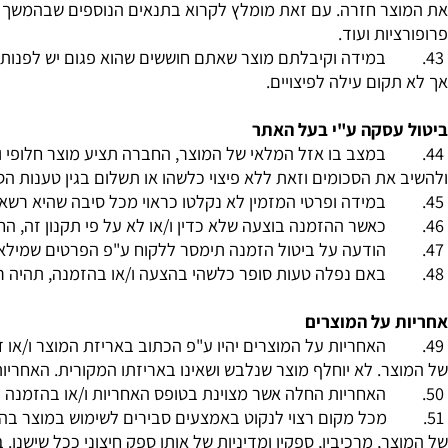
פוף להצגת חשבונית קנייה. הכל בהקשר לנסיבות של המוצר שנמכ
התנאים יחולו על מוצרים לפי חוק הגנת הצרכן.
במידה וקיבלתם מוצר שהיה ניראה לכם שונה באתר עצמו במידותי
ר חזרה. עם זאת מומלץ לקרוא בתנאים הנוספים שבהמשך אודות
ות ועוד.
במידה וקיבלתם מוצר שאתם חוששים שהוא פגום יש לפנות לבית ה
ום עילה לפיצויים.
סקה ע"י בעל האתר
במצב בו אזל המלאי של המוצר, החברה תציע מוצר חלופי ו/או ה
ת הסכומים וזאת ללא פיצוי כלשהו או תשלום בגין טענות הסתמכו
במידה ופרטי המזמין לא נקלטו כראוי מכל סיבה שהיא רשאית 
כאשר ההזמנה בוצעה שלא כדין ו/או לא על פי תקנון זה, החבר
הודעה על ביטול הזמנה תימסר ללקוח ע"פ הפרטים שמילא.
באם נפלה טעות סופר כלשהי בהצעה ו/או בהזמנה, תהיה רשאי
על המוצרים
האחריות על המוצרים יהיו ע"פ הכתוב באריזת המוצר ו/או דף הנל