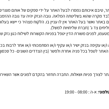
תחול במקרה של שימוש שלא לפי הוראות היצרן.
תר גוברת על תקנון זה.
חומרים והמרכיבים של אותו מוצר ו/או הוראות שבאריזת המוצר.
ידה ואין פירוט לתחזוק המוצרים, הכללים המחייבים יהיו כמקובל
יבם איכותם נמסרו לבעל האתר על ידי ספקים של אותם מוצרים, 
קרה שהוא בשליטתה המלאה. גובה הנזק יהיה עד גובה ההזמנה ב
ואשר בעל האתר אין לו עניין בו. הלקוח מצהיר כי יישא בעלות ה
 צד ג' (חברת שליחויות למשל).
פנים משורת הדין יטפל בפניות הקשורות לשילוח כגון נזק שנגרם 
יפה בנזק ישיר ו/או עקיף ו/או הסתמכותי ו/או אחר לרבות בכל נו
פל בכל פניה אחרת ולפשר (בין הצדדים השונים- כל סכסוך שני
ורך פניות ושאלות. החברה תחזור בהקדם לפונים אשר השאירו את