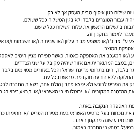
 לאחר התשלום בגין הפריט בעל האתר יחלו בהליך השילוח, לפי פ
לוח כגון איסוף מבית העסק אך לא רק.
עבור המוצרים בלבד ולא בגין המשלוח ככל ששולם.
שלום הראשון את עלות השילוח ככל שישנו.
לאמור בתקנון זה.
צד ג' ו/או מושפע מכוח עליון ו/או שביתות ו/או השבתות ו/או א
ת המוצר.
 המעכב את האספקה כאמור. כאשר ספירת מניין הימים לאספקת 
מצב המתואר יתואם אזור שיהיה מקובל על שני הצדדים.
בד, והינו בתחומי מדינת ישראל והכל באזורים מסויימים בלבד ה
וקה ללא הודעה מוקדמת מראש ובכל עת.
את הפריט לרוכש ולא ימצא פתרון הולם אחר, רשאית החברה לבט
 המקורית ו/או יבוטלו חיובי האשראי ו/או יתבצע זיכוי בגובה הח
אספקה הנקובה באתר.
כחות בעל כרטיס האשראי בעת מסירת הפריט ו/או חתימתו כתנאי