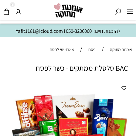
0
להזמנות חייגו:
050-3206060
I
Yafit1181@icloud.com
/
/
אומנות מתוקה
פסח
מארזי שי לפסח
BACI סלסלת ממתקים - כשר לפסח