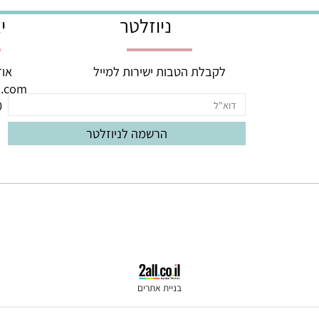
יום, בימים א'-ה'! ניתן לתזמן משלוחים ל
ניוזלטר
יצי
לקבלת הטבות ישירות למייל
אודם 3, באר יעק
oud.com
060