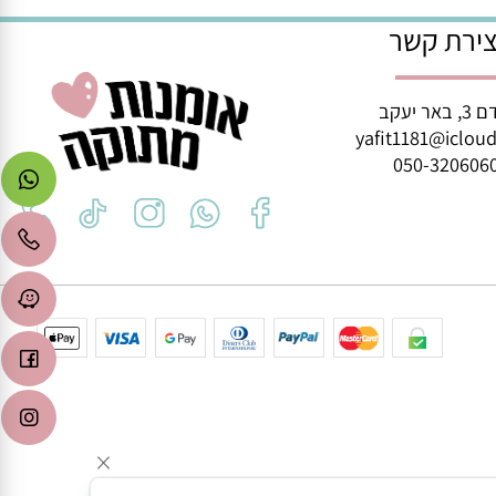
איזה יום שתרצו :)
רת קשר
ב
yafit1181@icl
050-3206