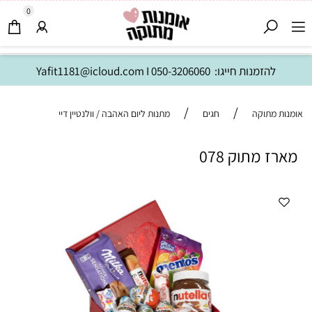
0
להזמנות חייגו:
050-3206060
I
Yafit1181@icloud.com
/
/
אומנות מתוקה
חגים
מתנות ליום האהבה / וולנטיין דיי
מארז מתוק 078