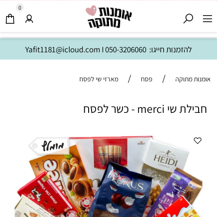
0
להזמנות חייגו:
050-3206060
I
Yafit1181@icloud.com
/
/
אומנות מתוקה
פסח
מארזי שי לפסח
חבילת שי merci - כשר לפסח