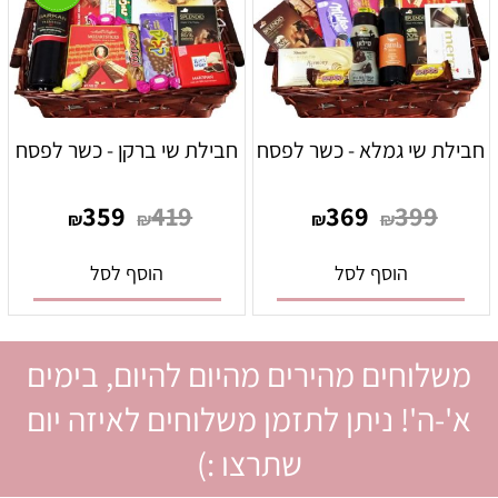
חבילת שי גמלא - כשר לפסח
חבילת שי ברקן - כשר לפסח
359
419
369
399
₪
₪
₪
₪
הוסף לסל
הוסף לסל
משלוחים מהירים מהיום להיום, בימים
א'-ה'! ניתן לתזמן משלוחים לאיזה יום
שתרצו :)