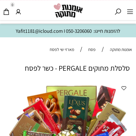
0
להזמנות חייגו:
050-3206060
I
Yafit1181@icloud.com
/
/
אומנות מתוקה
פסח
מארזי שי לפסח
סלסלת מתוקים PERGALE - כשר לפסח