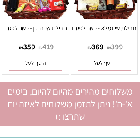
חבילת שי גמלא - כשר לפסח
חבילת שי ברקן - כשר לפסח
359
419
369
399
₪
₪
₪
₪
הוסף לסל
הוסף לסל
משלוחים מהירים מהיום להיום, בימים
א'-ה'! ניתן לתזמן משלוחים לאיזה יום
שתרצו :)