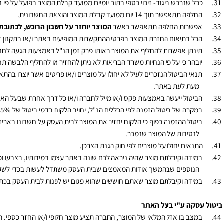
קת הרכישה
שתמש רשאי לבטל עסקה שביצע באתר ע"פ חוק הגנת הצרכן, התשמ"א
1981
(
 שנרכש ביגוד- זיכוי כספי בתום יומיים ממועד קבלת המוצר בפועל על פי חוק בביגוד. הנ
תאפשר תוך 14 יום ממועד קבלת המוצר והוצאת החשבונית.
שרות החלפה תתאפשר כאשר
המוצר יוחזר על חשבון הרוכש, לכתובת החנו
 בתיאום החזרת המוצר בפרטי ההתקשרות המופיעים באתר ו/או בתקנון זה.
תן אפשרות להחליף את המוצר באותו פרק זמן הנ"ל באמצעות הגעה לחנות (ככל
הר כי על פי הנחיות משרד הבריאות לא ניתן להחזיר או להחליף הלבשה תחתונה או
י הביטול הנזכרים לעיל לא יחולו על מוצרים ו/או פריטים אשר יוצרו בהתאם לה
ת לעת באתר.
טול ייעשה באמצעות פקס ו/או מייל לחברה ו/או כל דרך אחרת שבעל האתר ייראה
רה של ביטול הזמנה לפי הכללים הנ"ל, יחויב הלקוח בדמי ביטול של
5%
או
100
ול ההזמנה כפוף כי הלקוח יחזיר את המוצר לבית העסק על חשבונו באריזתו המקו
סיבות של המוצר שנמכר.
אים יחולו על מוצרים לפי חוק הגנת הצרכן.
דה וקיבלתם מוצר שהיה ניראה לכם שונה באתר עצמו במידותיו, בצבעו וכדומה,
וספים שבהמשך אודות המאמצים שבית העסק משתדל לעשות בכדי לשקף את המוצ
דה וקיבלתם מוצר שאתם חוששים שהוא פגום יש לפנות לבית העסק בכתב ולהעבירו