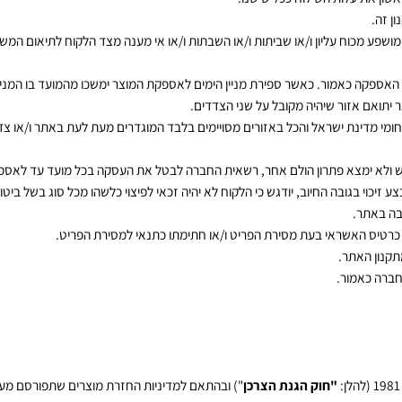
 ולא בגין המשלוח ככל ששולם.
עלות השילוח ככל שישנו.
מכוח עליון ו/או שביתות ו/או השבתות ו/או אי מענה מצד הלקוח לתיאום המשלוח
 כאמור. כאשר ספירת מניין הימים לאספקת המוצר ימשכו מהמועד בו המניעה 
 אזור שיהיה מקובל על שני הצדדים.
מדינת ישראל והכל באזורים מסויימים בלבד המוגדרים מעת לעת באתר ו
/
או צד של
לא ימצא פתרון הולם אחר, רשאית החברה לבטל את העסקה בכל מועד עד לאספקת
י בגובה החיוב, יודגש כי הלקוח לא יהיה זכאי לפיצוי כלשהו מכל סוג בשל ביטול 
ר.
האשראי בעת מסירת הפריט ו/או חתימתו כתנאי למסירת הפריט.
האתר.
אמור.