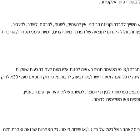
טיים אחרים למטרות שיווקיות, עיסקיות, על מנת להתאים את האתר להעדפות
ם שבהם המשתמש ביקר, משך הזמן ששהה באתר, מהיכן המשתמש הגיע אל
תרי סחר אלקטרוני.
שייך לחברה וקניינה הרוחני. אין להעתיק, לשנות, לפרסם, לשדר, להעביר,
ולה לגרום לתוצאה של הפרת זכויות יוצרים, זכויות סימני מסחר ו/או זכויות
 ו/או מי מטעמה תהיה רשאית לפנות אליו מעת לעת בהצעות שיווקיות
 לו כל טענה ו/או דרישה ו/או תביעה, לרבות על פי חוק הספאם סעיף
30
א לחוק
בצע בפרסומת לבין דף המוצר, למשתמש לא תהיה אף טענה בעניין.
ם ו/או משלימים וכדומה.