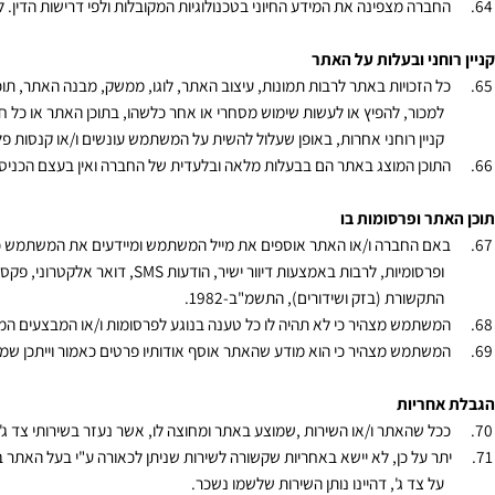
משי האתר מצהירים כי ידוע להם כי החברה אוספת מידע סטטיסטי אודות פעיל
שתמש וכדומה.
Cooki
הנם קבצי טקסט, שהדפדפן של המשתמש יוצר לפי פקודה ושומר על גבי 
תר, מידע שהמשתמש מבקש לראות בעת הכניסה לאתר, ועוד.
רה מצפינה את המידע החיוני בטכנולוגיות המקובלות ולפי דרישות הדין. לדוגמה
ני ובעלות על האתר
הזכויות באתר לרבות תמונות, עיצוב האתר, לוגו, ממשק, מבנה האתר, תוכנות, יי
כור, להפיץ או לעשות שימוש מסחרי או אחר כלשהו, בתוכן האתר או כל חלק ממנ
יין רוחני אחרות, באופן שעלול להשית על המשתמש עונשים ו/או קנסות פלילים ו/
כן המוצג באתר הם בבעלות מלאה ובלעדית של החברה ואין בעצם הכניסה לאתר כד
 ופרסומות בו
 החברה ו/או האתר אוספים את מייל המשתמש ומיידעים את המשתמש כי יוכלו לפ
רסומיות, לרבות באמצעות דיוור ישיר, הודעות
SMS
, דואר אלקטרוני, פקסימיליה
קשורת (בזק ושידורים), התשמ"ב-
1982
.
תמש מצהיר כי לא תהיה לו כל טענה בנוגע לפרסומות ו/או המבצעים המוצגים ב
תמש מצהיר כי הוא מודע שהאתר אוסף אודותיו פרטים כאמור וייתכן שמעת לעת יוצ