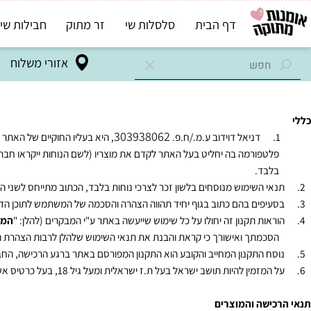
דף הבית
סלסלות שי
זר מתוק
חבילות שי בד"ץ
אזורי משלוח
303938062
דניאל דוידוב ע.מ.
/
ח.פ.
, היא בעליו החוקיים של האתר אומנו
טפורמה בה יחליט בעל האתר לקדם את מוצריו (לשם הנוחות ייקראו חברה למרות
בד.
י השימוש מנוסחים בלשון זכר לצרכי נוחות בלבד, הכתוב מתייחס לשני המינים בא
יפים בהם כתוב בגוף יחיד תהווה הצהרה והסכמה של המשתמש לתוכן הדברים ה
אות תקנון זה יחולו על כל שימוש שייעשה באתר ע"י המבקרים (להלן: "
המשתמש
כמתך ואישורך כי קראת והבנת את תנאי השימוש שלהלן לרבות הצהרת הפרטיות
ח התקנון המחייב והקובע הוא התקנון המפורסם באתר ברגע הרכישה, החברה מ
המזמין להיות תושב ישראל בעל ת.ז ישראלית ומעל גיל
18
, בעל כרטיס אשראי ב