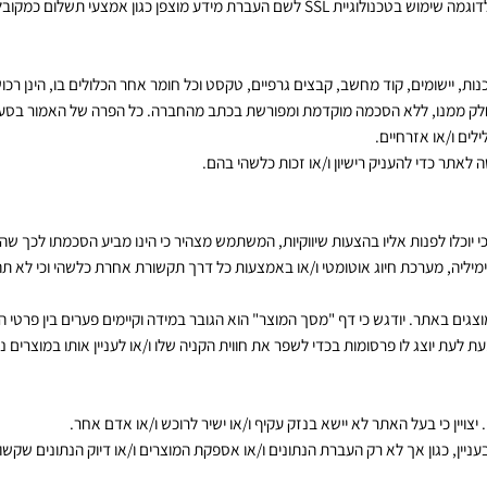
ות משתמשיה באתר, בין היתר באמצעות שימוש בטכנולוגית
cookies
וכלים אנלי
הכונן הקשיח במחשב המשתמש. קבצים אלה מכילים מידע מגוון, לרבות הדפי
 שימוש בטכנולוגיית
SSL
לשם העברת מידע מוצפן כגון אמצעי תשלום כמקובל בא
שומים, קוד מחשב, קבצים גרפיים, טקסט וכל חומר אחר הכלולים בו, הינן רכוש ה
ו, ללא הסכמה מוקדמת ומפורשת בכתב מהחברה. כל הפרה של האמור בסעיף זה, על
או אזרחיים.
י להעניק רישיון ו/או זכות כלשהי בהם.
נות אליו בהצעות שיווקיות, המשתמש מצהיר כי הינו מביע הסכמתו לכך שהחברה
, מערכת חיוג אוטומטי ו/או באמצעות כל דרך תקשורת אחרת כלשהי וכי לא תהיינה
אתר. יודגש כי דף "מסך המוצר" הוא הגובר במידה וקיימים פערים בין פרטי המ
ג לו פרסומות בכדי לשפר את חווית הקניה שלו ו/או לעניין אותו במוצרים נוספי