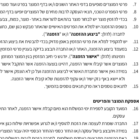
ישה והמוצרים
י המוצרים מופיעים בדפי האתר השונים ו/או בדף המוצר בפרט ועוד מוצרים נוס
י המפרט הטכני, תנאי העסקה לרבות מחירם של המוצרים יופיעו בדף המוצר. בע
י להזמין מוצר יש לבחור מוצר בהתאם להוראות באתר- מוצר, כמות, צבע הכל 
פס ההזמנה יש למלא את הפרטים האישיים שהאתר מבקש כגון שם, כתובת, טלפון
ברה (להלן:
"ביצוע ההזמנה
" ו/או "
הזמנה
").
להקפיד למלא את פרטי המזמין באופן מדויק בכדי להבטיח את ביצוע ההזמנה.
מד ביצוע ההזמנה, האתר ו/או החברה תבצע בדיקה בעניין פרטי המזמין מול 
מינותו (להלן:
"אישור הזמנה
"). יודגש כי חיוב המזמין בגין המוצר המוזמן נעשה
צרים אשר קיבלו אישור הזמנה, דהיינו בוצעה הזמנה אשר התקבל אישור הזמנה בג
דה ואין אישור מחברת האשראי לביצוע ההזמנה ועל כן לא הונפק אישור להזמנה
א יישא באף נזק ישיר ו/או עקיף להזמנות שלא קיבלו אישור הזמנה.
אים נוספים ראה פרק תנאים נוספים בהמשך.
וצר והפריטים
קים.
רה שומרת לעצמה את הזכות להוסיף ו/או לגרוע אפשרויות שילוח כגון איסוף מב