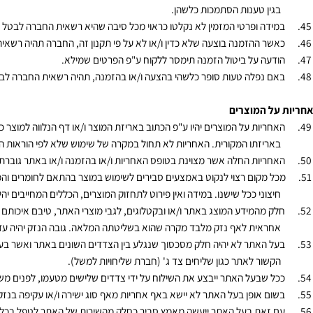
קה ע"י בעל האתר
ב בו אזל המלאי של המוצר, החברה תציע מוצר חלופי ו/או החזר כספי. החברה 
ין טענות הסתמכות כלשהן.
דה ופרטי המזמין לא נקלטו כראוי מכל סיבה שהיא רשאית החברה לבטל את עס
ר ההזמנה בוצעה שלא כדין ו/או לא על פי תקנון זה, החברה תהיה רשאית לבט
עה על ביטול הזמנה תימסר ללקוח ע"פ הפרטים שמילא.
 נפלה טעות סופר כלשהי בהצעה ו/או בהזמנה, תהיה רשאית החברה לבטל את
ל המוצרים
ריות על המוצרים יהיו ע"פ הכתוב באריזת המוצר ו/או דף הנלווה למוצר ככל שיש
ריזתו המקורית. האחריות לא תחול במקרה של שימוש שלא לפי הוראות היצרן.
ריות החלה אשר מצוינת בטופס האחריות ו/או בהזמנה ו/או באתר גוברת על תקנ
 מקום רצוי לנקוט באמצעים סבירים לשימוש במוצר בהתאם לחומרים והמרכיבים ש
צוני ככל שישנו. במידה ואין פירוט לתחזוק המוצרים, הכללים המחייבים יהיו 
 מהמידע המוצג באתר ו/או ובקטלוגים, לגבי מוצרי האתר, טיבם איכותם נמסר
ראית לאף נזק מלבד מקרה שהוא בשליטתה המלאה. גובה הנזק יהיה עד גובה 
 האתר לא יהיה חלק מסכסוך שנגלע בין הצדדים השונים באתר ואשר בעל האתר אין