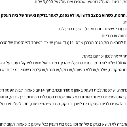
להלן:
"חוק הגנת הצרכן
") ובהתאם למדיניות החזרת מוצרים שתפורסם מעת לע
עלה ותכשיט שמחירו אינו עולה על 3,000 ש"ח.
ת, כשהוא במצב חדש ו/או לא נפגם, לאחר בדיקה ואישור של בית העסק הר
 שישנה חנות פיזית) בשעות הפעילות.
 בגדי ים.
וראות חוק הגנת הצרכן שבס'
14
(ג)ד-טובין שיוצרו במיוחד לפי הזמנה של הצרכן. 
 לנכון ויפרסם באתר.
ש"ח לפי הנמוך מבינהם ועל פי הדין. דמי הביטול יחויבו לשיקול דעת בעל האתר.
רית, שלם ו/או ללא פגיעה ו/או נזק ו/או פגם ו/או קלקול כשהוא במצב חדש ו/או
 יש לפנות לבית העסק באופן מסודר ובכתב תוך
14
יום כאמור. לבית העסק השיק
רים באתר כהוויתם במציאות למרות המגבלות הכרוכות בכך- צבע, פרופורציות
 לבית העסק וזאת לצורך בדיקה, מוצר שיימצא פגום, יתקבל עליו זיכוי מלא ו/