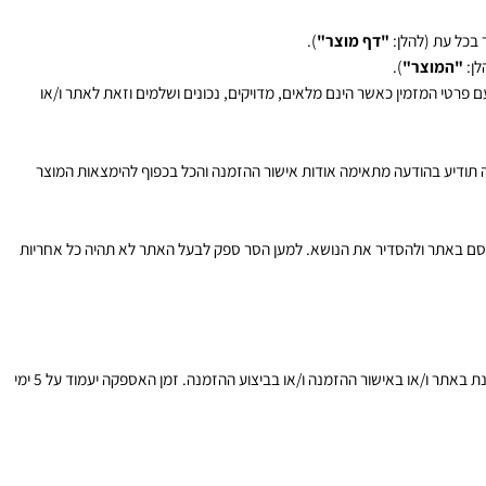
ל עת (להלן:
"דף מוצר"
).
"המוצר"
).
טי המזמין כאשר הינם מלאים, מדויקים, נכונים ושלמים וזאת לאתר ו/או
דיע בהודעה מתאימה אודות אישור ההזמנה והכל בכפוף להימצאות המוצר
סם באתר ולהסדיר את הנושא. למען הסר ספק לבעל האתר לא תהיה כל אחריות
המועד הקובע לספירת ימי המשלוח הוא מיום קבלת אישור הזמנה, לאחר התשלום בגין הפריט בעל האתר יחלו בהליך השילוח, לפי פרטי המזמין לפי כתובתו המצוינת באתר ו/או באישור ההזמנה ו/או בביצוע ההזמנה. זמן האספקה יעמוד על 5 ימי