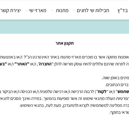
חבילות שי לחגים
מתנות
מארזי שי
יצירת קשר
תקנון אתר
ת מתוקה אשר בו מוכרים מארזי מתנות באתר האינטרנט הנ"ל ו/או באמצעות אימי
 שהינם עלולים להיות עוסק מורשה להלן:"
החברה
", ו/או
"האתר"
ו/או
"בעל ה
ופן שווה.
כתובים.
" ו/או "
לקוח
") לרבות הרכישה ו/או רכישה טלפונית ו/או הכניסה ו/או הביקור באת
 העולה מתנאי שימוש זה אשר מופיעות בהמשך. במידה ואינך מסכים לתנאי הש
מליצה למשתמשיה לקרוא ולהתעדכן, מעת לעת, בתנאי השימוש.
תוקף.