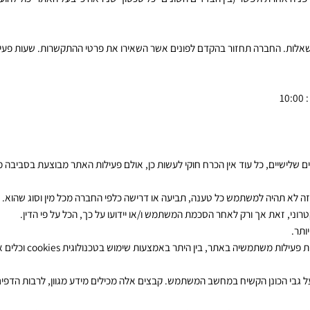
יטפל בפניות הקשורות לשילוח כגון נזק שנגרם למוצר תוך כדי השילוח על ידי ח
או עקיף ו/או הסתמכותי ו/או אחר לרבות בכל נושא אחר לרבות פגם בייצור ו/או א
 ולפשר (בין הצדדים השונים- כל סכסוך שניראה כי בעל האתר יכול להועיל) כ
. החברה תחזור בהקדם לפונים אשר השאירו את פרטי ההתקשרות. שעות פעילות 
 כל עוד אין הכרח חוקי לעשות כן, אולם פעילות האתר מבוצעת בסביבה מקוונ
 תהיה למשתמש כל טענה, תביעה או דרישה כלפי החברה מכל מין וסוג שהוא.
זאת אך ורק לאחר הסכמת המשתמש ו/או יידועו על כך, הכל על פי הדין.