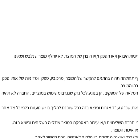
ה הזכות לבטל את העסקה ולהשיב את הסכומים וזאת ללא פיצוי כלשהו או תשלום
היבואן ו/או הספק ו/או היצרן של המוצר. לא יוחלף מוצר שנלבש ושאינו
חולתה תהיה בהתאם להקשר של המוצר, מרכיביו, ספקיו ומדיניות של אותו ספק
המוצר.
לאה של הספקים. הן בנוגע לכל נזק שנגרם משימוש במוצרים. החברה לא תהיה
שכ"ט עו"ד אגרות וכיוצא בזה ככל שיוכנס להליך בו יש טענות כלפי כל צד אחר