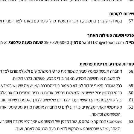
שור לאתר כגון שליחים צד ג' (חברת שליחויות למשל).
 שבעל האתר ייבצע את השילוח על ידי צדדים שלישים מטעמו, לפנים משורת הדין 
ם אופן בעל האתר לא יישא באף אחריות מאף סוג ישירה ו/או עקיפה בנזק ישיר ו/
זאת בעל האתר ייעשה מאמץ סביר כחלק מהשירות של האתר לטפל בכל פניה אחרת
וחות
דה ויש צורך בתמיכה, החברה תעמיד מייל שיפורסם באתר לצורך פניות ושאלות
ות פעילות האתר
Yafit1181@icloud.
טלפון
:
050-3206060
שעות מענה טלפוני
: א-ה : 10:00
ידע ומדיניות פרטיות
רה תעשה מאמץ סביר לשמור את פרטי המשתמשים ולא למסורם לצדדים שלישיים,
חשביה או חשיפת המידע האגור בידי מבצעי פעולות בלתי חוקיות.
 שגורם חיצוני יחדור למידע השמור בידי החברה ו/או יעשה שימוש במידע זה לא
י המזמין יכול שישמשו למשלוח פרטים אודות מוצרים נוספים בדואר אלקטרוני, 
ל שחלק מהמידע האישי יועבר לצדדים שלישיים לצורך אספקת שירות טוב יותר.