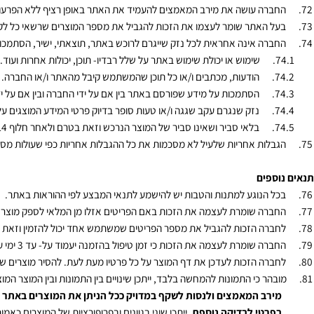
ריות
 שהאתר ו/או השירות ,שמוצע באתר ומחוצה לו, אשר נעזר בשירותי צד ג'. יצויין 
 על כן, לא יישא באחריות שקשורה לשירות שניתן לכאורה ע"י בעל האתר בעניין,
 צד ג', דהיינו נותן השירות שלשמו נשכר.
רה עושה את מירב המאמצים להעמיד את האתר באופן רציף ללא הפרעות, עם ז
 האתר שומר לעצמו את הזכות להגביל את מספר המוצרים שרשאי כל לקוח ו/או 
רה אינה אחראית לכל נזק שייגרם לרוכש באתר, תוצאתי, ישיר, הסתמכותי, פיצו
שימוש או יכולת שימוש באתר על שלל רבדיו- תוכן, יכולות אחרות ועוד.
הודעות, מכתבים ו/או כל תוכן שהמשתמש קיבל מהאתר ו/או החברה.
הסתמכות על מידע שפורסם באתר בין אם על ידי החברה ובין אם על ידי צדי ג'
נזק שנגרם עקב שגגה ו/או טעות סופר בדיוק פרטי המידע המוצגים על גבי ה
בלאי סביר ושאינו סביר של המוצר הנרכש וזאת בטרם ולאחר חלוף
14
יום ש
לות אחריות שלעיל לא מסכמות את כל ההגבלות אחריות כפי שעולות מסעיפי התק
ספים
 הנוגע למתנות והטבות יש להישמע לתנאי המבצע לפי ההוראות באתר.
רה שומרת לעצמה את הזכות באם הפריטים אזלו מן המלאי לספק מוצר חלופי ש