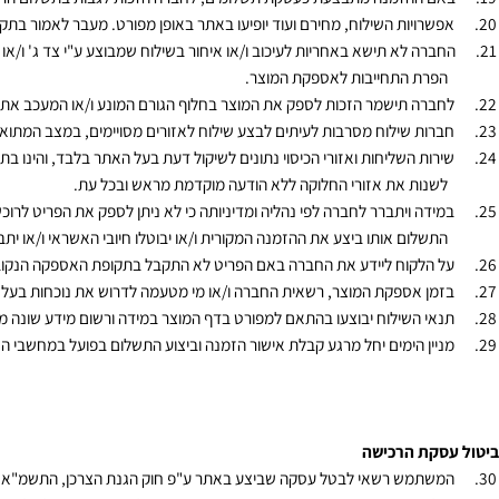
דה ויתבצע ביטול עסקה ו/או החזר כספי ההחזר הכספי יהיה עבור המוצרים בלבד
 ההזמנה מתבצעת כעסקת תשלומים, לחברה הזכות לגבות בתשלום הראשון את 
רויות השילוח, מחירם ועוד יופיעו באתר באופן מפורט. מעבר לאמור בתקנון זה.
רה לא תישא באחריות לעיכוב ו/או איחור בשילוח שמבוצע ע"י צד ג' ו/או מושפע 
רת התחייבות לאספקת המוצר.
רה תישמר הזכות לספק את המוצר בחלוף הגורם המונע ו/או המעכב את האספקה
ות שילוח מסרבות לעיתים לבצע שילוח לאזורים מסויימים, במצב המתואר יתואם
ות השליחות ואזורי הכיסוי נתונים לשיקול דעת בעל האתר בלבד, והינו בתחומי 
נות את אזורי החלוקה ללא הודעה מוקדמת מראש ובכל עת.
דה ויתברר לחברה לפי נהליה ומדיניותה כי לא ניתן לספק את הפריט לרוכש ו
שלום אותו ביצע את ההזמנה המקורית ו/או יבוטלו חיובי האשראי ו/או יתבצע זיכו
הלקוח ליידע את החברה באם הפריט לא התקבל בתקופת האספקה הנקובה באת
ן אספקת המוצר, רשאית החברה ו/או מי מטעמה לדרוש את נוכחות בעל כרטיס 
י השילוח יבוצעו בהתאם למפורט בדף המוצר במידה ורשום מידע שונה מתקנון 
ין הימים יחל מרגע קבלת אישור הזמנה וביצוע התשלום בפועל במחשבי החברה כ