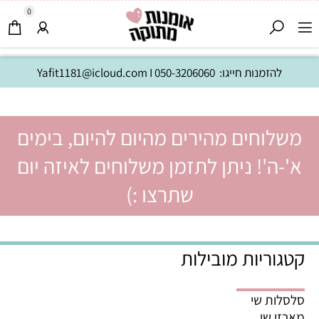
0
להזמנות חייגו:
050-3206060
I
Yafit1181@icloud.com
משלוחים מהירים מהיום להיום, בימים
א'-ה'! ניתן לתזמן משלוחים לאיזה יום
שתרצו :)
קטגוריות מובילות
סלסלות שי
מארזי שי