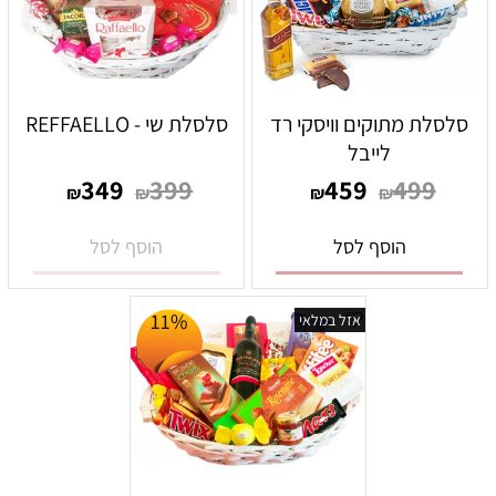
סלסלת מתוקים וויסקי רד
סלסלת שי - REFFAELLO
לייבל
349
399
459
499
₪
₪
₪
₪
הוסף לסל
הוסף לסל
11%
אזל במלאי