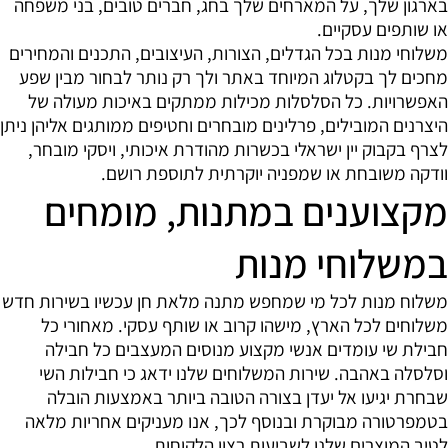
בארגון שלך, על המארחים שלך בחג, חברים טובים, בני משפחה
או שותפים עסקיים.
משלוחי מנות בכל הגדלים, הצורות, העיצובים, התכנים והמחירים
מחכים לך בקטלוג המיוחד באתר ולך רק נותר לבחור מבין שפע
האפשרויות. כל הסלסלות מכילות ממתקים באיכות מעולה של
היצרנים המובילים, פרלינים מובחרים וחטיפים ממותגים אליהן ניתן
לצרף בקבוק יין ישראלי בכשרות מהודרת איכותי, ויסקי מובחר,
וודקה משובחת או שמפניה יוקרתית לתוספת רושם.
מקצוענים במתנות, מומחים
במשלוחי מנות
משלוח מנות לכל מי שמחפש מתנה מלאת חן עכשיו בשירות חדש
משלוחים לכל הארץ, מישהו קרוב או שותף עסקי. מאחורי כל
חבילת שי עומדים אנשי מקצוע מנוסים המעצבים כל חבילה
וסלסלה באהבה. שירות המשלוחים שלנו ידאג כי חבילות השי
שבחרת יגיעו אל יעדן בצורה הטובה ביותר באמצעות הובלה
בטמפרטורה מבוקרת ובנוסף לכך, אנו מעניקים אחריות מלאה
לטיב המוצרים שלנו לשביעות רצון הלקוחות.