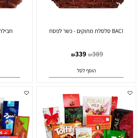
סלסלת מתוקים - כשר לפסח
חבילת שי ב
419
339
389
₪
₪
הוסף לסל
הו