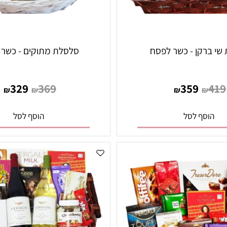
רקן - כשר לפסח
סלסלת מתוקים - כשר לפ
329
369
359
₪
₪
₪
₪
סף לסל
הוסף לסל