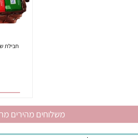
חבילת שי ברק
399
הו