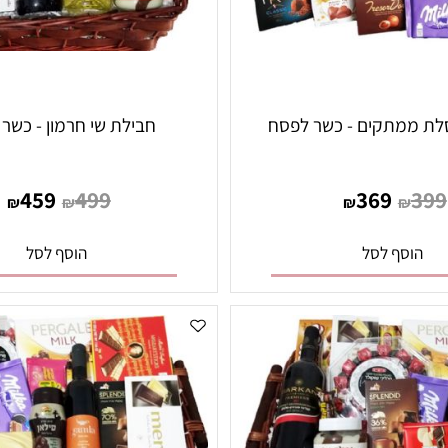
חבילת שי חרמון - כשר ל
459
499
369
₪
₪
₪
₪
סף לסל
הוסף לסל