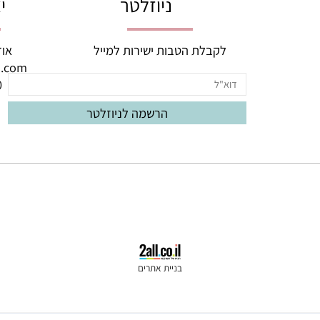
יום, בימים א'-ה'! ניתן לתזמן משלוחים ל
ניוזלטר
יצי
לקבלת הטבות ישירות למייל
אודם 3, באר יעק
oud.com
060