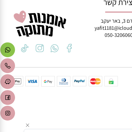
איזה יום שתרצו :)
רת קשר
ב
yafit1181@icl
050-3206