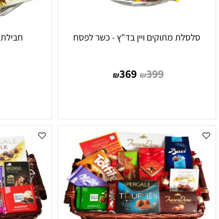
לת מתוקים ויין בד"ץ - כשר לפסח
חבילת שי merci - כשר לפסח
379
369
399
₪
₪